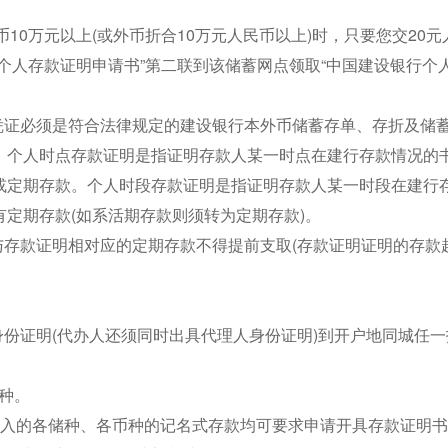
。
币10万元以上(或外币折合10万元人民币以上)时，只要您交20
个人存款证明申请书”第二联到该储蓄网点领取“中国建设银行个
凭证必须是符合法律规定的建设银行本外币储蓄存单、存折及储
：个人时点存款证明是指证明存款人某一时点在建行存款情况的
或定期存款。个人时段存款证明是指证明存款人某一时段在建行
定期存款(如系活期存款则须转为定期存款)。
与存款证明相对应的定期存款不得提前支取(存款证明证明的存款
身份证明(代办人还须同时出具代理人身份证明)到开户地同城任
多种。
存入的各储种、各币种的记名式存款均可要求申请开具存款证明