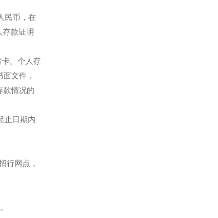
元人民币，在
人存款证明
蓄卡。个人存
书面文件，
存款情况的
起止日期内
一招行网点，
书。