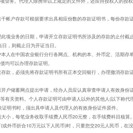
此项业务。代理人除携带以上规定的文件外，还应持授权人的授
若干帐户存款可根据要求出具相应份数的存款证明书，每份存款
理此项业务的日期，申请开立存款证明书所涉及的存款的止付截
当日，则截止日为开证当日。
户本人在中国农业银行分行各网点、机构的本、外币定、活期存
国债均可以办理存款证明。
取存款，必须先将存款证明书所有正本交回银行，办理撤消存款
原开户储蓄网点提出申请，经办人员应认真审查申请人有效身份
件等有关资料。个人存款证明可由申请人以外的其他人(以下称代理
款证明书时，须出具申请人及代理人的有效身份证件原件。
额大小，每笔业务收取手续费人民币20元整，在手续费科目核算
下(或外币折合10万元以下人民币)时，只要您交20元人民币，在