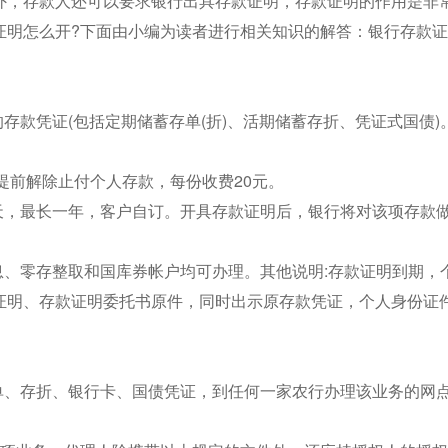
外，存款人还可以要求银行出具存款证明，存款证明的作用是非
证明怎么开?下面由小编为读者进行相关知识的解答：银行存款
存款凭证(包括定期储蓄存单(折)、活期储蓄存折、凭证式国债)
;提前解除止付个人存款，每份收费20元。
天，最长一年，客户自订。开具存款证明后，银行将对该项存款
息、零存整取和国库券帐户均可办理。其他说明:存款证明到期，
证明、存款证明委托书原件，同时出示原存款凭证，个人身份证
单、存折、银行卡、国债凭证，到任何一家农行办理该业务的网点