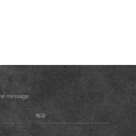
ine message
电话