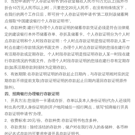
3、当您申请的“个人存款证明书”的存款金额在人民币10万元以上(或外币
折合10万元人民币以上)时，只要您交20元人民币，在没有特殊情况下，
在我行的两个工作日后，即可持“个人存款证明申请书”第二联到该储蓄网
点领取“中国建设银行个人存款证明书”。
4、存款种类:建行可办理个人存款证明的储蓄存款凭证必须是符合法律规
定的建设银行本外币储蓄存单、存折及储蓄卡。个人存款证明分为个人时
点存款证明和个人时段存款证明：个人时点存款证明是指证明存款人某一
时点在建行存款情况的书面文件，办理个人时点存款证明的您须在建行存
有活期存款或定期存款。个人时段存款证明是指证明存款人某一时段在建
行存款情况的书面文件。办理个人时段存款证明的您须在建行存有定期存
款(如系活期存款则须转为定期存款)。
5、有效期限:在存款证明证明的存款起止日期内，与存款证明相对应的定
期存款不得提前支取(存款证明证明的存款起止日期内退回存款证明原件
除外)。
四、招商银行办理银行存款证明
1、开具方法:您须持一卡通或存折、存单以及本人身份证明(代办人还须同
时出具代理人身份证明)到开户地同城任一招行网点，填写“招商银行开具
存款证明申请书”办理。
2、收费标准:20元/份。存款种类:存款证明书包含多种。
3、存款类别：除经冻结的存款外，储户对在我行存入的各储种、各币种
的记名式存款均可要求申请开具存款证明书。