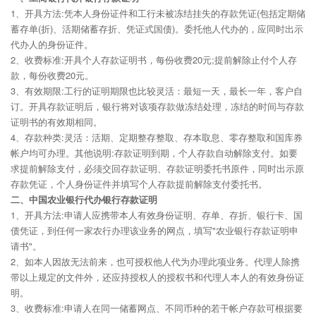
1、开具方法:凭本人身份证件和工行未被冻结挂失的存款凭证(包括定期储
蓄存单(折)、活期储蓄存折、凭证式国债)。委托他人代办的，应同时出示
代办人的身份证件。
2、收费标准:开具个人存款证明书，每份收费20元;提前解除止付个人存
款，每份收费20元。
3、有效期限:工行的证明期限也比较灵活：最短一天，最长一年，客户自
订。开具存款证明后，银行将对该项存款做冻结处理，冻结的时间与存款
证明书的有效期相同。
4、存款种类:灵活：活期、定期整存整取、存本取息、零存整取和国库券
帐户均可办理。其他说明:存款证明到期，个人存款自动解除支付。如要
求提前解除支付，必须交回存款证明、存款证明委托书原件，同时出示原
存款凭证，个人身份证件并填写个人存款提前解除支付委托书。
二、中国农业银行代办银行存款证明
1、开具方法:申请人应携带本人有效身份证明、存单、存折、银行卡、国
债凭证，到任何一家农行办理该业务的网点，填写"农业银行存款证明申
请书"。
2、如本人因故无法前来，也可授权他人代为办理此项业务。代理人除携
带以上规定的文件外，还应持授权人的授权书和代理人本人的有效身份证
明。
3、收费标准:申请人在同一储蓄网点、不同币种的若干帐户存款可根据要