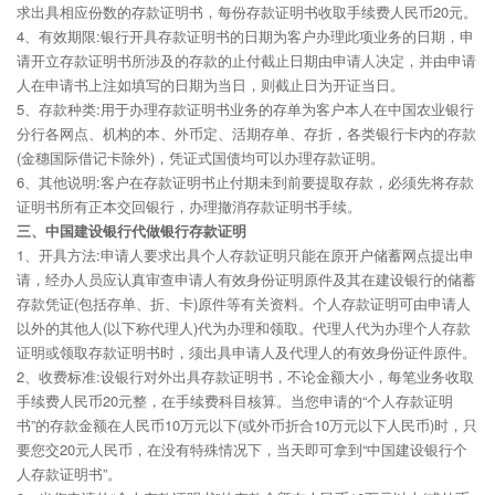
求出具相应份数的存款证明书，每份存款证明书收取手续费人民币20元。
4、有效期限:银行开具存款证明书的日期为客户办理此项业务的日期，申
请开立存款证明书所涉及的存款的止付截止日期由申请人决定，并由申请
人在申请书上注如填写的日期为当日，则截止日为开证当日。
5、存款种类:用于办理存款证明书业务的存单为客户本人在中国农业银行
分行各网点、机构的本、外币定、活期存单、存折，各类银行卡内的存款
(金穗国际借记卡除外)，凭证式国债均可以办理存款证明。
6、其他说明:客户在存款证明书止付期未到前要提取存款，必须先将存款
证明书所有正本交回银行，办理撤消存款证明书手续。
三、中国建设银行代做银行存款证明
1、开具方法:申请人要求出具个人存款证明只能在原开户储蓄网点提出申
请，经办人员应认真审查申请人有效身份证明原件及其在建设银行的储蓄
存款凭证(包括存单、折、卡)原件等有关资料。个人存款证明可由申请人
以外的其他人(以下称代理人)代为办理和领取。代理人代为办理个人存款
证明或领取存款证明书时，须出具申请人及代理人的有效身份证件原件。
2、收费标准:设银行对外出具存款证明书，不论金额大小，每笔业务收取
手续费人民币20元整，在手续费科目核算。当您申请的“个人存款证明
书”的存款金额在人民币10万元以下(或外币折合10万元以下人民币)时，只
要您交20元人民币，在没有特殊情况下，当天即可拿到“中国建设银行个
人存款证明书”。