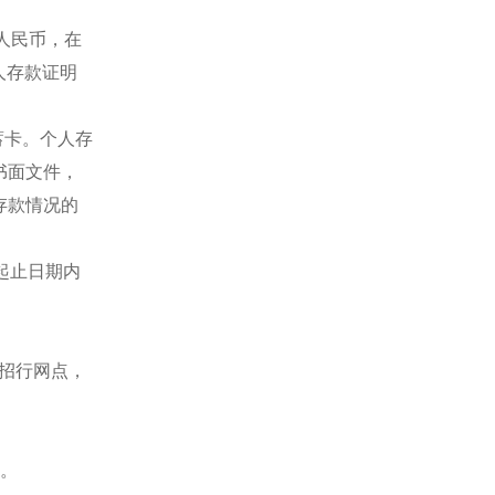
元人民币，在
人存款证明
蓄卡。个人存
书面文件，
存款情况的
起止日期内
一招行网点，
书。