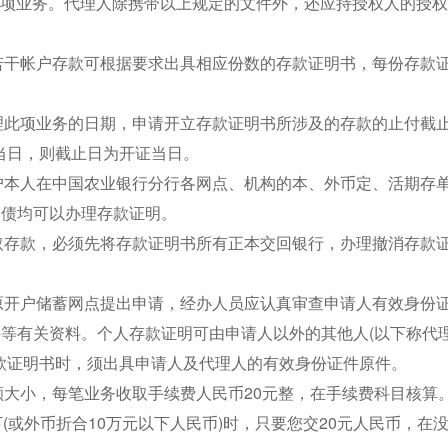
此项业务。代理人除携带以上规定的文件外，还应持授权人的授
若干帐户存款可根据要求出具相应份数的存款证明书，每份存款
理此项业务的日期，申请开立存款证明书所涉及的存款的止付截
当日，则截止日为开证当日。
户本人在中国农业银行分行各网点、机构的本、外币定、活期存
国债均可以办理存款证明。
取存款，必须先将存款证明书所有正本交回银行，办理撤消存款
原开户储蓄网点提出申请，经办人员应认真审查申请人有效身份
件等有关资料。个人存款证明可由申请人以外的其他人(以下称代理
款证明书时，须出具申请人及代理人的有效身份证件原件。
额大小，每笔业务收取手续费人民币20元整，在手续费科目核算
下(或外币折合10万元以下人民币)时，只要您交20元人民币，在