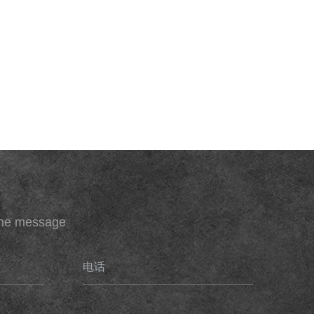
ine message
电话