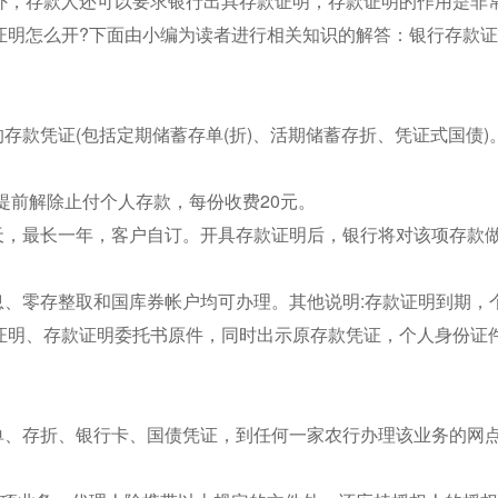
外，存款人还可以要求银行出具存款证明，存款证明的作用是非
证明怎么开?下面由小编为读者进行相关知识的解答：银行存款
存款凭证(包括定期储蓄存单(折)、活期储蓄存折、凭证式国债)
;提前解除止付个人存款，每份收费20元。
天，最长一年，客户自订。开具存款证明后，银行将对该项存款
息、零存整取和国库券帐户均可办理。其他说明:存款证明到期，
证明、存款证明委托书原件，同时出示原存款凭证，个人身份证
单、存折、银行卡、国债凭证，到任何一家农行办理该业务的网点