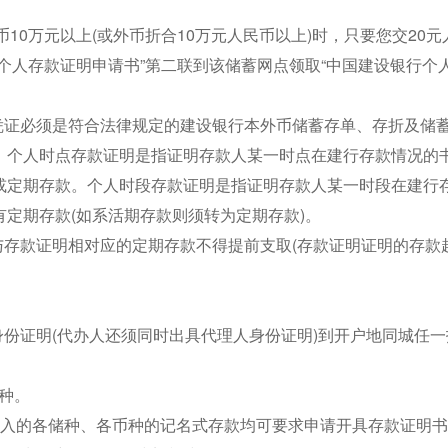
。
币10万元以上(或外币折合10万元人民币以上)时，只要您交20
个人存款证明申请书”第二联到该储蓄网点领取“中国建设银行个
凭证必须是符合法律规定的建设银行本外币储蓄存单、存折及储
：个人时点存款证明是指证明存款人某一时点在建行存款情况的
或定期存款。个人时段存款证明是指证明存款人某一时段在建行
定期存款(如系活期存款则须转为定期存款)。
与存款证明相对应的定期存款不得提前支取(存款证明证明的存款
身份证明(代办人还须同时出具代理人身份证明)到开户地同城任
多种。
存入的各储种、各币种的记名式存款均可要求申请开具存款证明