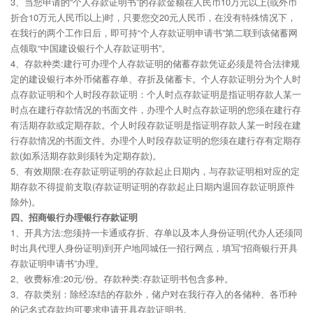
3、当您申请的“个人存款证明书”的存款金额在人民币10万元以上(或外币
折合10万元人民币以上)时，只要您交20元人民币，在没有特殊情况下，
在我行的两个工作日后，即可持“个人存款证明申请书”第二联到该储蓄网
点领取“中国建设银行个人存款证明书”。
4、存款种类:建行可办理个人存款证明的储蓄存款凭证必须是符合法律规
定的建设银行本外币储蓄存单、存折及储蓄卡。个人存款证明分为个人时
点存款证明和个人时段存款证明：个人时点存款证明是指证明存款人某一
时点在建行存款情况的书面文件，办理个人时点存款证明的您须在建行存
有活期存款或定期存款。个人时段存款证明是指证明存款人某一时段在建
行存款情况的书面文件。办理个人时段存款证明的您须在建行存有定期存
款(如系活期存款则须转为定期存款)。
5、有效期限:在存款证明证明的存款起止日期内，与存款证明相对应的定
期存款不得提前支取(存款证明证明的存款起止日期内退回存款证明原件
除外)。
四、招商银行办理银行存款证明
1、开具方法:您须持一卡通或存折、存单以及本人身份证明(代办人还须同
时出具代理人身份证明)到开户地同城任一招行网点，填写“招商银行开具
存款证明申请书”办理。
2、收费标准:20元/份。存款种类:存款证明书包含多种。
3、存款类别：除经冻结的存款外，储户对在我行存入的各储种、各币种
的记名式存款均可要求申请开具存款证明书。