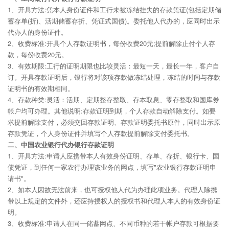
1、开具方法:凭本人身份证件和工行未被冻结挂失的存款凭证(包括定期储
蓄存单(折)、活期储蓄存折、凭证式国债)。委托他人代办的，应同时出示
代办人的身份证件。
2、收费标准:开具个人存款证明书，每份收费20元;提前解除止付个人存
款，每份收费20元。
3、有效期限:工行的证明期限也比较灵活：最短一天，最长一年，客户自
订。开具存款证明后，银行将对该项存款做冻结处理，冻结的时间与存款
证明书的有效期相同。
4、存款种类:灵活：活期、定期整存整取、存本取息、零存整取和国库券
帐户均可办理。其他说明:存款证明到期，个人存款自动解除支付。如要
求提前解除支付，必须交回存款证明、存款证明委托书原件，同时出示原
存款凭证，个人身份证件并填写个人存款提前解除支付委托书。
二、中国农业银行代办银行存款证明
1、开具方法:申请人应携带本人有效身份证明、存单、存折、银行卡、国
债凭证，到任何一家农行办理该业务的网点，填写"农业银行存款证明申
请书"。
2、如本人因故无法前来，也可授权他人代为办理此项业务。代理人除携
带以上规定的文件外，还应持授权人的授权书和代理人本人的有效身份证
明。
3、收费标准:申请人在同一储蓄网点、不同币种的若干帐户存款可根据要