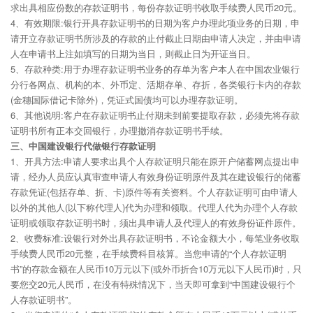
求出具相应份数的存款证明书，每份存款证明书收取手续费人民币20元。
4、有效期限:银行开具存款证明书的日期为客户办理此项业务的日期，申
请开立存款证明书所涉及的存款的止付截止日期由申请人决定，并由申请
人在申请书上注如填写的日期为当日，则截止日为开证当日。
5、存款种类:用于办理存款证明书业务的存单为客户本人在中国农业银行
分行各网点、机构的本、外币定、活期存单、存折，各类银行卡内的存款
(金穗国际借记卡除外)，凭证式国债均可以办理存款证明。
6、其他说明:客户在存款证明书止付期未到前要提取存款，必须先将存款
证明书所有正本交回银行，办理撤消存款证明书手续。
三、中国建设银行代做银行存款证明
1、开具方法:申请人要求出具个人存款证明只能在原开户储蓄网点提出申
请，经办人员应认真审查申请人有效身份证明原件及其在建设银行的储蓄
存款凭证(包括存单、折、卡)原件等有关资料。个人存款证明可由申请人
以外的其他人(以下称代理人)代为办理和领取。代理人代为办理个人存款
证明或领取存款证明书时，须出具申请人及代理人的有效身份证件原件。
2、收费标准:设银行对外出具存款证明书，不论金额大小，每笔业务收取
手续费人民币20元整，在手续费科目核算。当您申请的“个人存款证明
书”的存款金额在人民币10万元以下(或外币折合10万元以下人民币)时，只
要您交20元人民币，在没有特殊情况下，当天即可拿到“中国建设银行个
人存款证明书”。