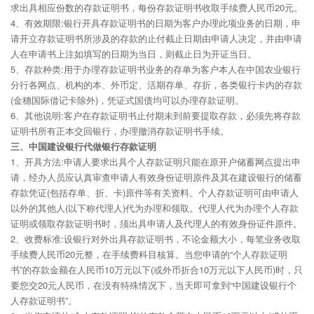
求出具相应份数的存款证明书，每份存款证明书收取手续费人民币20元。
4、有效期限:银行开具存款证明书的日期为客户办理此项业务的日期，申
请开立存款证明书所涉及的存款的止付截止日期由申请人决定，并由申请
人在申请书上注如填写的日期为当日，则截止日为开证当日。
5、存款种类:用于办理存款证明书业务的存单为客户本人在中国农业银行
分行各网点、机构的本、外币定、活期存单、存折，各类银行卡内的存款
(金穗国际借记卡除外)，凭证式国债均可以办理存款证明。
6、其他说明:客户在存款证明书止付期未到前要提取存款，必须先将存款
证明书所有正本交回银行，办理撤消存款证明书手续。
三、中国建设银行代做银行存款证明
1、开具方法:申请人要求出具个人存款证明只能在原开户储蓄网点提出申
请，经办人员应认真审查申请人有效身份证明原件及其在建设银行的储蓄
存款凭证(包括存单、折、卡)原件等有关资料。个人存款证明可由申请人
以外的其他人(以下称代理人)代为办理和领取。代理人代为办理个人存款
证明或领取存款证明书时，须出具申请人及代理人的有效身份证件原件。
2、收费标准:设银行对外出具存款证明书，不论金额大小，每笔业务收取
手续费人民币20元整，在手续费科目核算。当您申请的“个人存款证明
书”的存款金额在人民币10万元以下(或外币折合10万元以下人民币)时，只
要您交20元人民币，在没有特殊情况下，当天即可拿到“中国建设银行个
人存款证明书”。