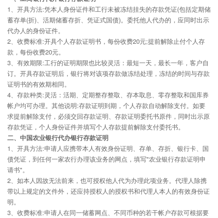
1、开具方法:凭本人身份证件和工行未被冻结挂失的存款凭证(包括定期储
蓄存单(折)、活期储蓄存折、凭证式国债)。委托他人代办的，应同时出示
代办人的身份证件。
2、收费标准:开具个人存款证明书，每份收费20元;提前解除止付个人存
款，每份收费20元。
3、有效期限:工行的证明期限也比较灵活：最短一天，最长一年，客户自
订。开具存款证明后，银行将对该项存款做冻结处理，冻结的时间与存款
证明书的有效期相同。
4、存款种类:灵活：活期、定期整存整取、存本取息、零存整取和国库券
帐户均可办理。其他说明:存款证明到期，个人存款自动解除支付。如要
求提前解除支付，必须交回存款证明、存款证明委托书原件，同时出示原
存款凭证，个人身份证件并填写个人存款提前解除支付委托书。
二、中国农业银行代办银行存款证明
1、开具方法:申请人应携带本人有效身份证明、存单、存折、银行卡、国
债凭证，到任何一家农行办理该业务的网点，填写"农业银行存款证明申
请书"。
2、如本人因故无法前来，也可授权他人代为办理此项业务。代理人除携
带以上规定的文件外，还应持授权人的授权书和代理人本人的有效身份证
明。
3、收费标准:申请人在同一储蓄网点、不同币种的若干帐户存款可根据要