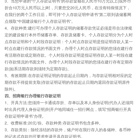
3、当您申请的“个人存款证明书”的存款金额在人民币10万元以上(或外币
折合10万元人民币以上)时，只要您交20元人民币，在没有特殊情况下，
在我行的两个工作日后，即可持“个人存款证明申请书”第二联到该储蓄网
点领取“中国建设银行个人存款证明书”。
4、存款种类:建行可办理个人存款证明的储蓄存款凭证必须是符合法律规
定的建设银行本外币储蓄存单、存折及储蓄卡。个人存款证明分为个人时
点存款证明和个人时段存款证明：个人时点存款证明是指证明存款人某一
时点在建行存款情况的书面文件，办理个人时点存款证明的您须在建行存
有活期存款或定期存款。个人时段存款证明是指证明存款人某一时段在建
行存款情况的书面文件。办理个人时段存款证明的您须在建行存有定期存
款(如系活期存款则须转为定期存款)。
5、有效期限:在存款证明证明的存款起止日期内，与存款证明相对应的定
期存款不得提前支取(存款证明证明的存款起止日期内退回存款证明原件
除外)。
四、招商银行办理银行存款证明
1、开具方法:您须持一卡通或存折、存单以及本人身份证明(代办人还须同
时出具代理人身份证明)到开户地同城任一招行网点，填写“招商银行开具
存款证明申请书”办理。
2、收费标准:20元/份。存款种类:存款证明书包含多种。
3、存款类别：除经冻结的存款外，储户对在我行存入的各储种、各币种
的记名式存款均可要求申请开具存款证明书。