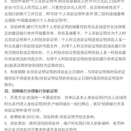
3、当您申请的“个人存款证明书”的存款金额在人民币10万元以上(或外币
折合10万元人民币以上)时，只要您交20元人民币，在没有特殊情况下，
在我行的两个工作日后，即可持“个人存款证明申请书”第二联到该储蓄网
点领取“中国建设银行个人存款证明书”。
4、存款种类:建行可办理个人存款证明的储蓄存款凭证必须是符合法律规
定的建设银行本外币储蓄存单、存折及储蓄卡。个人存款证明分为个人时
点存款证明和个人时段存款证明：个人时点存款证明是指证明存款人某一
时点在建行存款情况的书面文件，办理个人时点存款证明的您须在建行存
有活期存款或定期存款。个人时段存款证明是指证明存款人某一时段在建
行存款情况的书面文件。办理个人时段存款证明的您须在建行存有定期存
款(如系活期存款则须转为定期存款)。
5、有效期限:在存款证明证明的存款起止日期内，与存款证明相对应的定
期存款不得提前支取(存款证明证明的存款起止日期内退回存款证明原件
除外)。
四、招商银行办理银行存款证明
1、开具方法:您须持一卡通或存折、存单以及本人身份证明(代办人还须同
时出具代理人身份证明)到开户地同城任一招行网点，填写“招商银行开具
存款证明申请书”办理。
2、收费标准:20元/份。存款种类:存款证明书包含多种。
3、存款类别：除经冻结的存款外，储户对在我行存入的各储种、各币种
的记名式存款均可要求申请开具存款证明书。