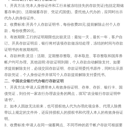
1、开具方法:凭本人身份证件和工行未被冻结挂失的存款凭证(包括定期储
蓄存单(折)、活期储蓄存折、凭证式国债)。委托他人代办的，应同时出示
代办人的身份证件。
2、收费标准:开具个人存款证明书，每份收费20元;提前解除止付个人存
款，每份收费20元。
3、有效期限:工行的证明期限也比较灵活：最短一天，最长一年，客户自
订。开具存款证明后，银行将对该项存款做冻结处理，冻结的时间与存款
证明书的有效期相同。
4、存款种类:灵活：活期、定期整存整取、存本取息、零存整取和国库券
帐户均可办理。其他说明:存款证明到期，个人存款自动解除支付。如要
求提前解除支付，必须交回存款证明、存款证明委托书原件，同时出示原
存款凭证，个人身份证件并填写个人存款提前解除支付委托书。
二、中国农业银行代办银行存款证明
1、开具方法:申请人应携带本人有效身份证明、存单、存折、银行卡、国
债凭证，到任何一家农行办理该业务的网点，填写"农业银行存款证明申
请书"。
2、如本人因故无法前来，也可授权他人代为办理此项业务。代理人除携
带以上规定的文件外，还应持授权人的授权书和代理人本人的有效身份证
明。
3、收费标准:申请人在同一储蓄网点、不同币种的若干帐户存款可根据要