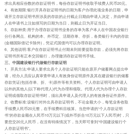
求出具相应份数的存款证明书，每份存款证明书收取手续费人民币20元。
4、有效期限:银行开具存款证明书的日期为客户办理此项业务的日期，申
请开立存款证明书所涉及的存款的止付截止日期由申请人决定，并由申请
人在申请书上注如填写的日期为当日，则截止日为开证当日。
5、存款种类:用于办理存款证明书业务的存单为客户本人在中国农业银行
分行各网点、机构的本、外币定、活期存单、存折，各类银行卡内的存款
(金穗国际借记卡除外)，凭证式国债均可以办理存款证明。
6、其他说明:客户在存款证明书止付期未到前要提取存款，必须先将存款
证明书所有正本交回银行，办理撤消存款证明书手续。
三、中国建设银行代做银行存款证明
1、开具方法:申请人要求出具个人存款证明只能在原开户储蓄网点提出申
请，经办人员应认真审查申请人有效身份证明原件及其在建设银行的储蓄
存款凭证(包括存单、折、卡)原件等有关资料。个人存款证明可由申请人
以外的其他人(以下称代理人)代为办理和领取。代理人代为办理个人存款
证明或领取存款证明书时，须出具申请人及代理人的有效身份证件原件。
2、收费标准:设银行对外出具存款证明书，不论金额大小，每笔业务收取
手续费人民币20元整，在手续费科目核算。当您申请的“个人存款证明
书”的存款金额在人民币10万元以下(或外币折合10万元以下人民币)时，只
要您交20元人民币，在没有特殊情况下，当天即可拿到“中国建设银行个
人存款证明书”。