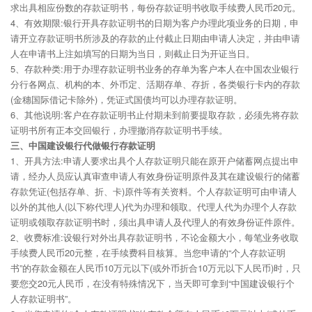
求出具相应份数的存款证明书，每份存款证明书收取手续费人民币20元。
4、有效期限:银行开具存款证明书的日期为客户办理此项业务的日期，申
请开立存款证明书所涉及的存款的止付截止日期由申请人决定，并由申请
人在申请书上注如填写的日期为当日，则截止日为开证当日。
5、存款种类:用于办理存款证明书业务的存单为客户本人在中国农业银行
分行各网点、机构的本、外币定、活期存单、存折，各类银行卡内的存款
(金穗国际借记卡除外)，凭证式国债均可以办理存款证明。
6、其他说明:客户在存款证明书止付期未到前要提取存款，必须先将存款
证明书所有正本交回银行，办理撤消存款证明书手续。
三、中国建设银行代做银行存款证明
1、开具方法:申请人要求出具个人存款证明只能在原开户储蓄网点提出申
请，经办人员应认真审查申请人有效身份证明原件及其在建设银行的储蓄
存款凭证(包括存单、折、卡)原件等有关资料。个人存款证明可由申请人
以外的其他人(以下称代理人)代为办理和领取。代理人代为办理个人存款
证明或领取存款证明书时，须出具申请人及代理人的有效身份证件原件。
2、收费标准:设银行对外出具存款证明书，不论金额大小，每笔业务收取
手续费人民币20元整，在手续费科目核算。当您申请的“个人存款证明
书”的存款金额在人民币10万元以下(或外币折合10万元以下人民币)时，只
要您交20元人民币，在没有特殊情况下，当天即可拿到“中国建设银行个
人存款证明书”。