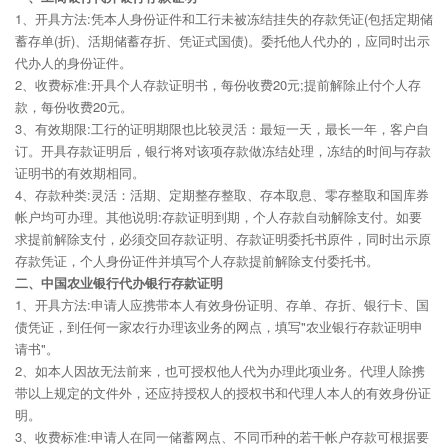
1、开具方法:凭本人身份证件和工行未被冻结挂失的存款凭证(包括定期储
蓄存单(折)、活期储蓄存折、凭证式国债)。委托他人代办的，应同时出示
代办人的身份证件。
2、收费标准:开具个人存款证明书，每份收费20元;提前解除止付个人存
款，每份收费20元。
3、有效期限:工行的证明期限也比较灵活：最短一天，最长一年，客户自
订。开具存款证明后，银行将对该项存款做冻结处理，冻结的时间与存款
证明书的有效期相同。
4、存款种类:灵活：活期、定期整存整取、存本取息、零存整取和国库券
帐户均可办理。其他说明:存款证明到期，个人存款自动解除支付。如要
求提前解除支付，必须交回存款证明、存款证明委托书原件，同时出示原
存款凭证，个人身份证件并填写个人存款提前解除支付委托书。
二、中国农业银行代办银行存款证明
1、开具方法:申请人应携带本人有效身份证明、存单、存折、银行卡、国
债凭证，到任何一家农行办理该业务的网点，填写"农业银行存款证明申
请书"。
2、如本人因故无法前来，也可授权他人代为办理此项业务。代理人除携
带以上规定的文件外，还应持授权人的授权书和代理人本人的有效身份证
明。
3、收费标准:申请人在同一储蓄网点、不同币种的若干帐户存款可根据要