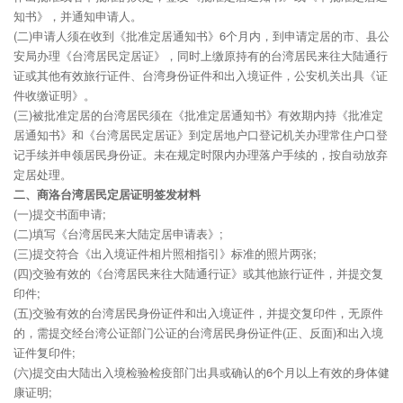
知书》，并通知申请人。
(二)申请人须在收到《批准定居通知书》6个月内，到申请定居的市、县公
安局办理《台湾居民定居证》，同时上缴原持有的台湾居民来往大陆通行
证或其他有效旅行证件、台湾身份证件和出入境证件，公安机关出具《证
件收缴证明》。
(三)被批准定居的台湾居民须在《批准定居通知书》有效期内持《批准定
居通知书》和《台湾居民定居证》到定居地户口登记机关办理常住户口登
记手续并申领居民身份证。未在规定时限内办理落户手续的，按自动放弃
定居处理。
二、商洛台湾居民定居证明签发材料
(一)提交书面申请;
(二)填写《台湾居民来大陆定居申请表》;
(三)提交符合《出入境证件相片照相指引》标准的照片两张;
(四)交验有效的《台湾居民来往大陆通行证》或其他旅行证件，并提交复
印件;
(五)交验有效的台湾居民身份证件和出入境证件，并提交复印件，无原件
的，需提交经台湾公证部门公证的台湾居民身份证件(正、反面)和出入境
证件复印件;
(六)提交由大陆出入境检验检疫部门出具或确认的6个月以上有效的身体健
康证明;