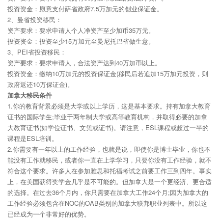
投资资金：愿意支付萨省政府7.5万加元的创业保证金。
2、曼省投资移民：
资产要求：要求申请人个人净资产至少加币35万元。
投资资金：投资至少15万加元至曼尼托巴省做生意。
3、PEI省投资移民：
资产要求：要求申请人，合法资产达到40万加币以上。
投资资金：缴纳10万加元的投资保证金(移民后若追加15万加元投资，则
政府返还10万保证金)。
加拿大移民条件
1.你的教育背景必须是大学或以上学历，这是基本要求。持有加拿大教育
证书的国际学生;毕业于两年制大学或高等教育机构，并取得必要的加拿
大教育证书(如学位证书、文凭或证书)。请注意，ESL课程或超过一半的
课程是ESL培训。
2.你需要有一年以上的工作经验，也就是说，即使你是博士毕业，你也不
能没有工作就移民，或者你一直在上学学习，只要你没有工作经验，就不
符合这个要求。许多人在参加雅思和托福考试之前要工作三到四年。事实
上，在美国获得奖学金几乎是不可能的。但加拿大是一个更经济、更合适
的选择。在过去36个月内，你只需要在加拿大工作24个月;因为加拿大的
工作经验必须包含在NOC的OAB类别的加拿大联邦职业列表中。所以这
已经成为一个非常好的优势。