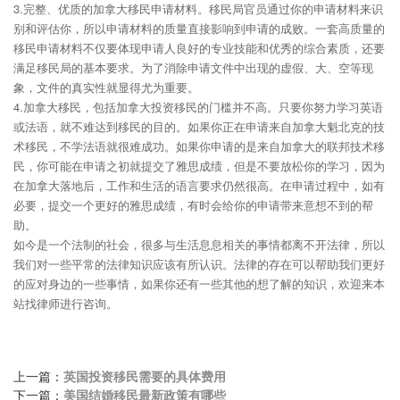
3.完整、优质的加拿大移民申请材料。移民局官员通过你的申请材料来识
别和评估你，所以申请材料的质量直接影响到申请的成败。一套高质量的
移民申请材料不仅要体现申请人良好的专业技能和优秀的综合素质，还要
满足移民局的基本要求。为了消除申请文件中出现的虚假、大、空等现
象，文件的真实性就显得尤为重要。
4.加拿大移民，包括加拿大投资移民的门槛并不高。只要你努力学习英语
或法语，就不难达到移民的目的。如果你正在申请来自加拿大魁北克的技
术移民，不学法语就很难成功。如果你申请的是来自加拿大的联邦技术移
民，你可能在申请之初就提交了雅思成绩，但是不要放松你的学习，因为
在加拿大落地后，工作和生活的语言要求仍然很高。在申请过程中，如有
必要，提交一个更好的雅思成绩，有时会给你的申请带来意想不到的帮
助。
如今是一个法制的社会，很多与生活息息相关的事情都离不开法律，所以
我们对一些平常的法律知识应该有所认识。法律的存在可以帮助我们更好
的应对身边的一些事情，如果你还有一些其他的想了解的知识，欢迎来本
站找律师进行咨询。
上一篇：
英国投资移民需要的具体费用
下一篇：
美国结婚移民最新政策有哪些