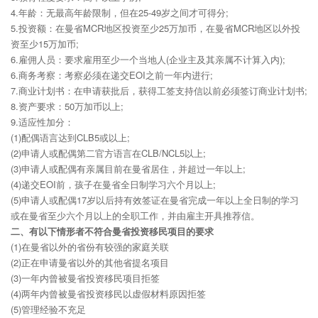
4.年龄：无最高年龄限制，但在25-49岁之间才可得分;
5.投资额：在曼省MCR地区投资至少25万加币，在曼省MCR地区以外投
资至少15万加币;
6.雇佣人员：要求雇用至少一个当地人(企业主及其亲属不计算入内);
6.商务考察：考察必须在递交EOI之前一年内进行;
7.商业计划书：在申请获批后，获得工签支持信以前必须签订商业计划书;
8.资产要求：50万加币以上;
9.适应性加分：
(1)配偶语言达到CLB5或以上;
(2)申请人或配偶第二官方语言在CLB/NCL5以上;
(3)申请人或配偶有亲属目前在曼省居住，并超过一年以上;
(4)递交EOI前，孩子在曼省全日制学习六个月以上;
(5)申请人或配偶17岁以后持有效签证在曼省完成一年以上全日制的学习
或在曼省至少六个月以上的全职工作，并由雇主开具推荐信。
二、有以下情形者不符合曼省投资移民项目的要求
(1)在曼省以外的省份有较强的家庭关联
(2)正在申请曼省以外的其他省提名项目
(3)一年内曾被曼省投资移民项目拒签
(4)两年内曾被曼省投资移民以虚假材料原因拒签
(5)管理经验不充足