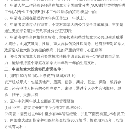
4、申请人的工作经验必须是在加拿大全国职业分类(NOC)技能类型0(管理
工作),A(专业工作)或B(技术工作和熟练的贸易)类型中的;
5、申请者必须在最近的10年内工作过(一年以上)。
6、申请者要通过品行审查，不能对加拿大的公共安全造成威胁。主要是
通过无犯罪公证(未受刑事处分公证)证明;
7、申请者要符合体格检查标准，主要检查那些对加拿大公共卫生造成重
大威胁，比如艾滋病、性病、重大高位传染性疾病等。还有那些对加拿大
政府造成较大财政负担的疾病，比如严重的肾病，心脏病等;
8、资金方面加拿大政府要求技术移民申请者应该有一定的财政自足能
力，能够维持整个家庭在加拿大半年到一年的生活支出。
二、申请加拿大投资移民所需条件：
1、拥有160万加币以上净资产(18周岁以上)
资产组成形式：包括房地产、股票、债券、期货、基金、保险、银行存
款，还有申请人拥有的公司净资产。来源：通过个人努力合法取得、继
承、赠予、夫妻共有
2、五年中的两年以上全面的工商管理经验
(1)企业主：需要过去5年中至少有2年管理经验;
(2)高管：需要过去5年中至少有3年管理经验，并且下面要有至少5名员工;
3、向加拿大政府指定并担保的基金投资80万加币，投资期为五年，投资
方式有两种：