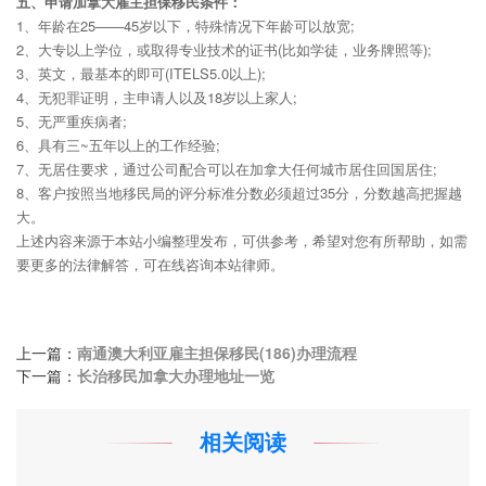
五、申请加拿大雇主担保移民条件：
1、年龄在25——45岁以下，特殊情况下年龄可以放宽;
2、大专以上学位，或取得专业技术的证书(比如学徒，业务牌照等);
3、英文，最基本的即可(ITELS5.0以上);
4、无犯罪证明，主申请人以及18岁以上家人;
5、无严重疾病者;
6、具有三~五年以上的工作经验;
7、无居住要求，通过公司配合可以在加拿大任何城市居住回国居住;
8、客户按照当地移民局的评分标准分数必须超过35分，分数越高把握越
大。
上述内容来源于本站小编整理发布，可供参考，希望对您有所帮助，如需
要更多的法律解答，可在线咨询本站律师。
上一篇：
南通澳大利亚雇主担保移民(186)办理流程
下一篇：
长治移民加拿大办理地址一览
相关阅读