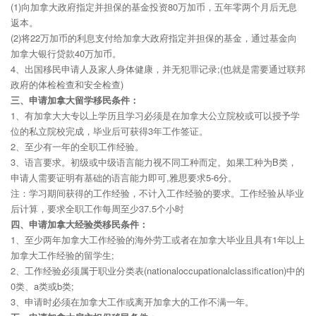
(1)向加拿大政府指定并担保的基金投资80万加币，五年零两个月后无息
返本。
(2)将22万加币的利息支付给加拿大政府指定并担保的基金，通过基金向
加拿大银行贷款40万加币。
4、出国移民申请人及家人身体健康，并无犯罪记录;(也就是需要通过联邦
政府的体检检查和安全检查)
三、申请加拿大留学移民条件：
1、有加拿大大专以上学历且学习必须是在加拿大公立院校或可以授予学
位的私立院校完成，毕业后可获得3年工作签证。
2、至少有一年的全职工作经验。
3、语言要求。初级或中级语言能力视不同工种而定。如果工种为B类，
申请人需要证明有基础的语言能力即可,雅思要求5-6分。
注：学习期间获得的工作经验，不计入工作经验的要求。工作经验从毕业
后计算，要求全职工作每周至少37.5个小时
四、申请加拿大经验类移民条件：
1、至少两年加拿大工作经验的海外劳工或者在加拿大毕业且具有1年以上
加拿大工作经验的留学生;
2、工作经验必须属于职业分类表(nationaloccupationalclassification)中的
0类、a类或b类;
3、申请时必须在加拿大工作或离开加拿大的工作不满一年。