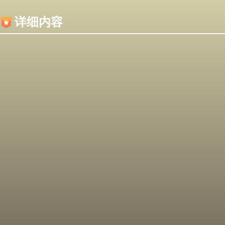
内容加载失败，可能是你的浏览器屏蔽了JS脚本！
详细内容