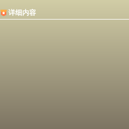
内容加载失败，可能是你的浏览器屏蔽了JS脚本！
详细内容