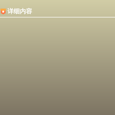
内容加载失败，可能是你的浏览器屏蔽了JS脚本！
详细内容