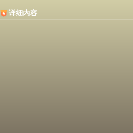
内容加载失败，可能是你的浏览器屏蔽了JS脚本！
详细内容