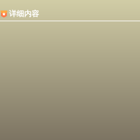
内容加载失败，可能是你的浏览器屏蔽了JS脚本！
详细内容