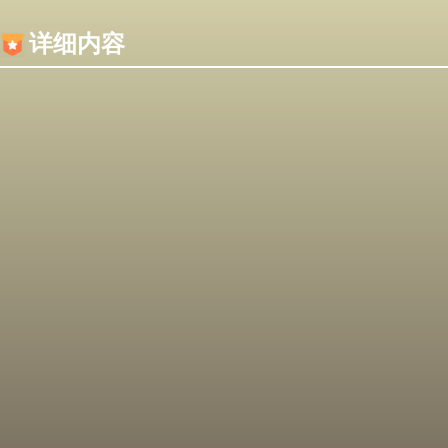
内容加载失败，可能是你的浏览器屏蔽了JS脚本！
详细内容