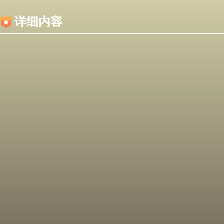
内容加载失败，可能是你的浏览器屏蔽了JS脚本！
详细内容