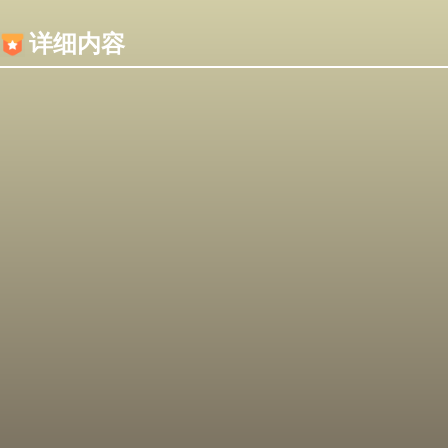
内容加载失败，可能是你的浏览器屏蔽了JS脚本！
详细内容