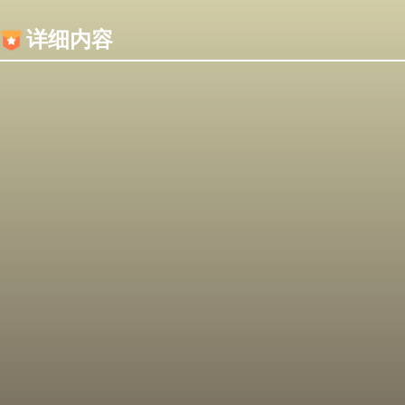
内容加载失败，可能是你的浏览器屏蔽了JS脚本！
详细内容