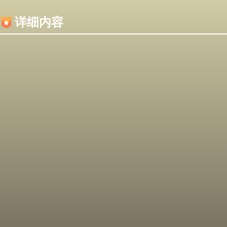
内容加载失败，可能是你的浏览器屏蔽了JS脚本！
详细内容