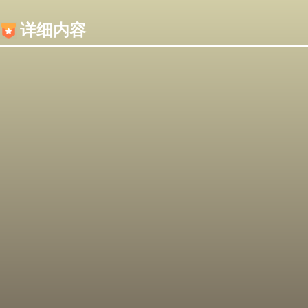
内容加载失败，可能是你的浏览器屏蔽了JS脚本！
详细内容