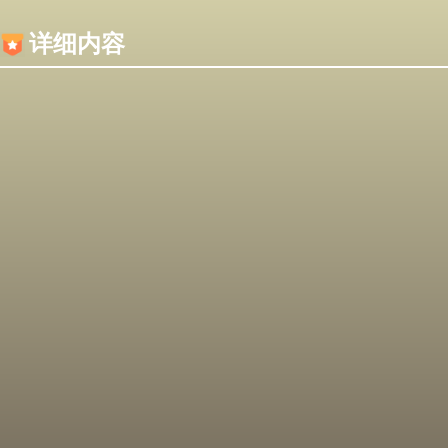
内容加载失败，可能是你的浏览器屏蔽了JS脚本！
详细内容