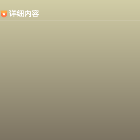
内容加载失败，可能是你的浏览器屏蔽了JS脚本！
详细内容