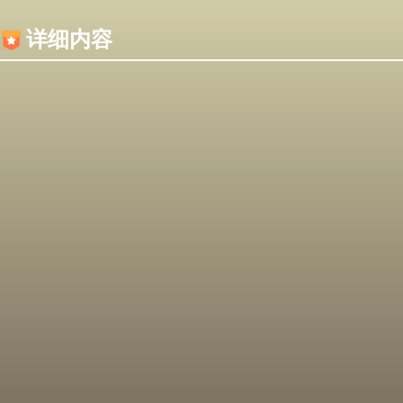
内容加载失败，可能是你的浏览器屏蔽了JS脚本！
详细内容