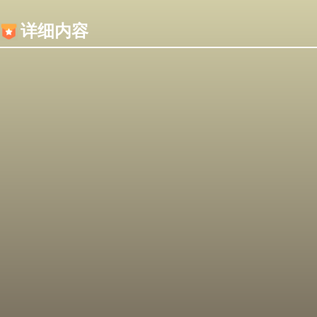
内容加载失败，可能是你的浏览器屏蔽了JS脚本！
详细内容