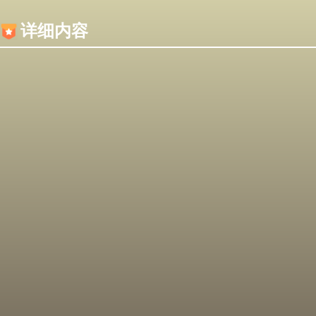
内容加载失败，可能是你的浏览器屏蔽了JS脚本！
详细内容