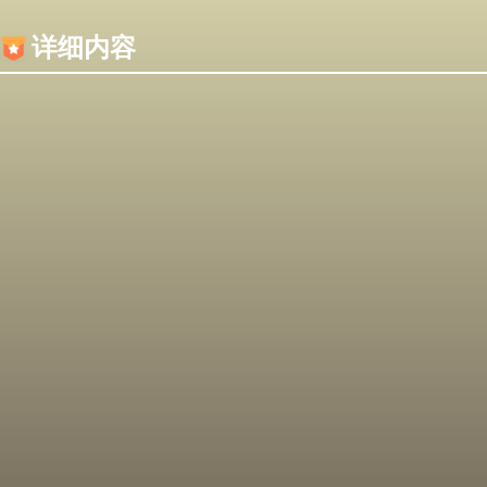
内容加载失败，可能是你的浏览器屏蔽了JS脚本！
详细内容