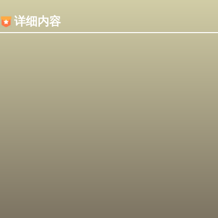
内容加载失败，可能是你的浏览器屏蔽了JS脚本！
详细内容