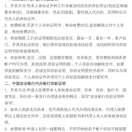
1、开具方法:凭本人身份证件和工行未被冻结挂失的存款凭证(包括定期储
蓄存单(折)、活期储蓄存折、凭证式国债)。委托他人代办的，应同时出示
代办人的身份证件。
2、收费标准:开具个人存款证明书，每份收费20元;提前解除止付个人存
款，每份收费20元。
3、有效期限:工行的证明期限也比较灵活：最短一天，最长一年，客户自
订。开具存款证明后，银行将对该项存款做冻结处理，冻结的时间与存款
证明书的有效期相同。
4、存款种类:灵活：活期、定期整存整取、存本取息、零存整取和国库券
帐户均可办理。其他说明:存款证明到期，个人存款自动解除支付。如要
求提前解除支付，必须交回存款证明、存款证明委托书原件，同时出示原
存款凭证，个人身份证件并填写个人存款提前解除支付委托书。
二、中国农业银行代办银行存款证明
1、开具方法:申请人应携带本人有效身份证明、存单、存折、银行卡、国
债凭证，到任何一家农行办理该业务的网点，填写"农业银行存款证明申
请书"。
2、如本人因故无法前来，也可授权他人代为办理此项业务。代理人除携
带以上规定的文件外，还应持授权人的授权书和代理人本人的有效身份证
明。
3、收费标准:申请人在同一储蓄网点、不同币种的若干帐户存款可根据要