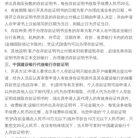
求出具相应份数的存款证明书，每份存款证明书收取手续费人民币20元。
4、有效期限:银行开具存款证明书的日期为客户办理此项业务的日期，申
请开立存款证明书所涉及的存款的止付截止日期由申请人决定，并由申请
人在申请书上注如填写的日期为当日，则截止日为开证当日。
5、存款种类:用于办理存款证明书业务的存单为客户本人在中国农业银行
分行各网点、机构的本、外币定、活期存单、存折，各类银行卡内的存款
(金穗国际借记卡除外)，凭证式国债均可以办理存款证明。
6、其他说明:客户在存款证明书止付期未到前要提取存款，必须先将存款
证明书所有正本交回银行，办理撤消存款证明书手续。
三、中国建设银行代做银行存款证明
1、开具方法:申请人要求出具个人存款证明只能在原开户储蓄网点提出申
请，经办人员应认真审查申请人有效身份证明原件及其在建设银行的储蓄
存款凭证(包括存单、折、卡)原件等有关资料。个人存款证明可由申请人
以外的其他人(以下称代理人)代为办理和领取。代理人代为办理个人存款
证明或领取存款证明书时，须出具申请人及代理人的有效身份证件原件。
2、收费标准:设银行对外出具存款证明书，不论金额大小，每笔业务收取
手续费人民币20元整，在手续费科目核算。当您申请的“个人存款证明
书”的存款金额在人民币10万元以下(或外币折合10万元以下人民币)时，只
要您交20元人民币，在没有特殊情况下，当天即可拿到“中国建设银行个
人存款证明书”。