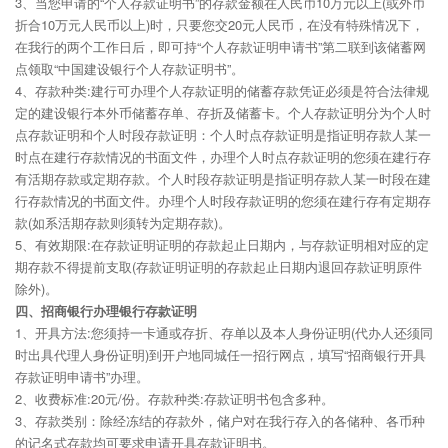
3、当您申请的“个人存款证明书”的存款金额在人民币10万元以上(或外币
折合10万元人民币以上)时，只要您交20元人民币，在没有特殊情况下，
在我行的两个工作日后，即可持“个人存款证明申请书”第二联到该储蓄网
点领取“中国建设银行个人存款证明书”。
4、存款种类:建行可办理个人存款证明的储蓄存款凭证必须是符合法律规
定的建设银行本外币储蓄存单、存折及储蓄卡。个人存款证明分为个人时
点存款证明和个人时段存款证明：个人时点存款证明是指证明存款人某一
时点在建行存款情况的书面文件，办理个人时点存款证明的您须在建行存
有活期存款或定期存款。个人时段存款证明是指证明存款人某一时段在建
行存款情况的书面文件。办理个人时段存款证明的您须在建行存有定期存
款(如系活期存款则须转为定期存款)。
5、有效期限:在存款证明证明的存款起止日期内，与存款证明相对应的定
期存款不得提前支取(存款证明证明的存款起止日期内退回存款证明原件
除外)。
四、招商银行办理银行存款证明
1、开具方法:您须持一卡通或存折、存单以及本人身份证明(代办人还须同
时出具代理人身份证明)到开户地同城任一招行网点，填写“招商银行开具
存款证明申请书”办理。
2、收费标准:20元/份。存款种类:存款证明书包含多种。
3、存款类别：除经冻结的存款外，储户对在我行存入的各储种、各币种
的记名式存款均可要求申请开具存款证明书。