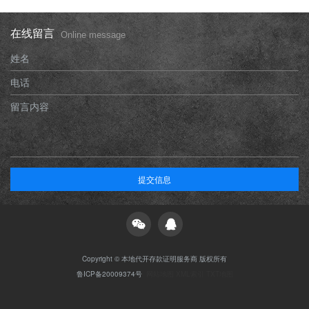
在线留言
Online message
姓名
电话
留言内容
提交信息
Copyright © 本地代开存款证明服务商 版权所有
鲁ICP备20009374号
网站地图
XML索引
TXT地图