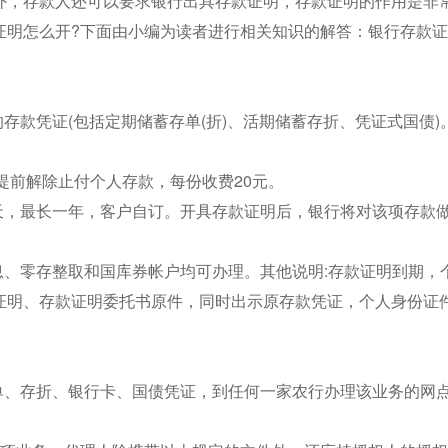
外，存款人还可以要求银行出具存款证明，存款证明的作用是非
证明怎么开?下面由小编为读者进行相关知识的解答：银行存款
存款凭证(包括定期储蓄存单(折)、活期储蓄存折、凭证式国债)
;提前解除止付个人存款，每份收费20元。
天，最长一年，客户自订。开具存款证明后，银行将对该项存款
息、零存整取和国库券帐户均可办理。其他说明:存款证明到期，
证明、存款证明委托书原件，同时出示原存款凭证，个人身份证
单、存折、银行卡、国债凭证，到任何一家农行办理该业务的网点