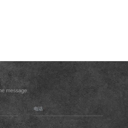
ine message
电话