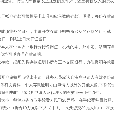
此项业务。代理人除携带以上规定的文件外，还应持授权人的授
若干帐户存款可根据要求出具相应份数的存款证明书，每份存款
理此项业务的日期，申请开立存款证明书所涉及的存款的止付截
当日，则截止日为开证当日。
户本人在中国农业银行分行各网点、机构的本、外币定、活期存
国债均可以办理存款证明。
取存款，必须先将存款证明书所有正本交回银行，办理撤消存款
原开户储蓄网点提出申请，经办人员应认真审查申请人有效身份
件等有关资料。个人存款证明可由申请人以外的其他人(以下称代理
款证明书时，须出具申请人及代理人的有效身份证件原件。
额大小，每笔业务收取手续费人民币20元整，在手续费科目核算
下(或外币折合10万元以下人民币)时，只要您交20元人民币，在