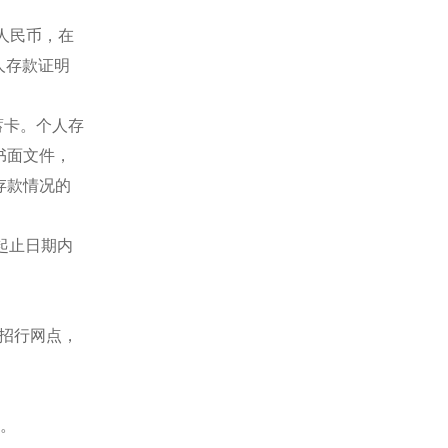
元人民币，在
人存款证明
蓄卡。个人存
书面文件，
存款情况的
起止日期内
一招行网点，
书。