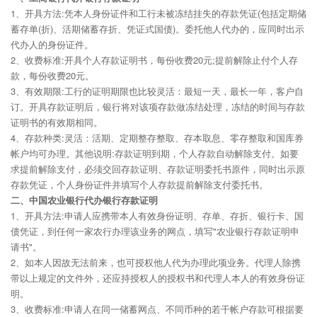
1、开具方法:凭本人身份证件和工行未被冻结挂失的存款凭证(包括定期储
蓄存单(折)、活期储蓄存折、凭证式国债)。委托他人代办的，应同时出示
代办人的身份证件。
2、收费标准:开具个人存款证明书，每份收费20元;提前解除止付个人存
款，每份收费20元。
3、有效期限:工行的证明期限也比较灵活：最短一天，最长一年，客户自
订。开具存款证明后，银行将对该项存款做冻结处理，冻结的时间与存款
证明书的有效期相同。
4、存款种类:灵活：活期、定期整存整取、存本取息、零存整取和国库券
帐户均可办理。其他说明:存款证明到期，个人存款自动解除支付。如要
求提前解除支付，必须交回存款证明、存款证明委托书原件，同时出示原
存款凭证，个人身份证件并填写个人存款提前解除支付委托书。
二、中国农业银行代办银行存款证明
1、开具方法:申请人应携带本人有效身份证明、存单、存折、银行卡、国
债凭证，到任何一家农行办理该业务的网点，填写"农业银行存款证明申
请书"。
2、如本人因故无法前来，也可授权他人代为办理此项业务。代理人除携
带以上规定的文件外，还应持授权人的授权书和代理人本人的有效身份证
明。
3、收费标准:申请人在同一储蓄网点、不同币种的若干帐户存款可根据要