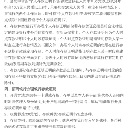
3、当您申请的“个人存款证明书”的存款金额在人民币10万元以上(或外币
折合10万元人民币以上)时，只要您交20元人民币，在没有特殊情况下，
在我行的两个工作日后，即可持“个人存款证明申请书”第二联到该储蓄网
点领取“中国建设银行个人存款证明书”。
4、存款种类:建行可办理个人存款证明的储蓄存款凭证必须是符合法律规
定的建设银行本外币储蓄存单、存折及储蓄卡。个人存款证明分为个人时
点存款证明和个人时段存款证明：个人时点存款证明是指证明存款人某一
时点在建行存款情况的书面文件，办理个人时点存款证明的您须在建行存
有活期存款或定期存款。个人时段存款证明是指证明存款人某一时段在建
行存款情况的书面文件。办理个人时段存款证明的您须在建行存有定期存
款(如系活期存款则须转为定期存款)。
5、有效期限:在存款证明证明的存款起止日期内，与存款证明相对应的定
期存款不得提前支取(存款证明证明的存款起止日期内退回存款证明原件
除外)。
四、招商银行办理银行存款证明
1、开具方法:您须持一卡通或存折、存单以及本人身份证明(代办人还须同
时出具代理人身份证明)到开户地同城任一招行网点，填写“招商银行开具
存款证明申请书”办理。
2、收费标准:20元/份。存款种类:存款证明书包含多种。
3、存款类别：除经冻结的存款外，储户对在我行存入的各储种、各币种
的记名式存款均可要求申请开具存款证明书。