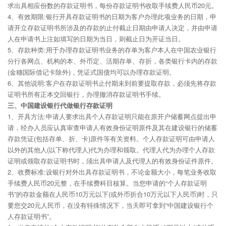
求出具相应份数的存款证明书，每份存款证明书收取手续费人民币20元。
4、有效期限:银行开具存款证明书的日期为客户办理此项业务的日期，申
请开立存款证明书所涉及的存款的止付截止日期由申请人决定，并由申请
人在申请书上注如填写的日期为当日，则截止日为开证当日。
5、存款种类:用于办理存款证明书业务的存单为客户本人在中国农业银行
分行各网点、机构的本、外币定、活期存单、存折，各类银行卡内的存款
(金穗国际借记卡除外)，凭证式国债均可以办理存款证明。
6、其他说明:客户在存款证明书止付期未到前要提取存款，必须先将存款
证明书所有正本交回银行，办理撤消存款证明书手续。
三、中国建设银行代做银行存款证明
1、开具方法:申请人要求出具个人存款证明只能在原开户储蓄网点提出申
请，经办人员应认真审查申请人有效身份证明原件及其在建设银行的储蓄
存款凭证(包括存单、折、卡)原件等有关资料。个人存款证明可由申请人
以外的其他人(以下称代理人)代为办理和领取。代理人代为办理个人存款
证明或领取存款证明书时，须出具申请人及代理人的有效身份证件原件。
2、收费标准:设银行对外出具存款证明书，不论金额大小，每笔业务收取
手续费人民币20元整，在手续费科目核算。当您申请的“个人存款证明
书”的存款金额在人民币10万元以下(或外币折合10万元以下人民币)时，只
要您交20元人民币，在没有特殊情况下，当天即可拿到“中国建设银行个
人存款证明书”。