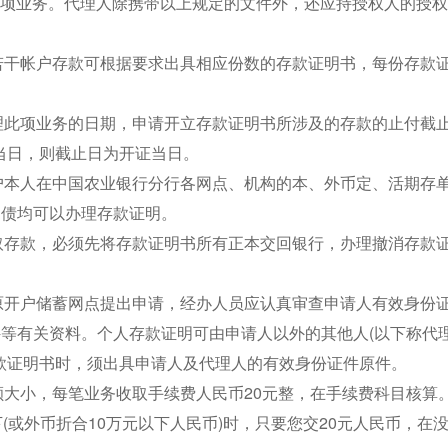
此项业务。代理人除携带以上规定的文件外，还应持授权人的授
若干帐户存款可根据要求出具相应份数的存款证明书，每份存款
理此项业务的日期，申请开立存款证明书所涉及的存款的止付截
当日，则截止日为开证当日。
户本人在中国农业银行分行各网点、机构的本、外币定、活期存
国债均可以办理存款证明。
取存款，必须先将存款证明书所有正本交回银行，办理撤消存款
原开户储蓄网点提出申请，经办人员应认真审查申请人有效身份
件等有关资料。个人存款证明可由申请人以外的其他人(以下称代理
款证明书时，须出具申请人及代理人的有效身份证件原件。
额大小，每笔业务收取手续费人民币20元整，在手续费科目核算
下(或外币折合10万元以下人民币)时，只要您交20元人民币，在