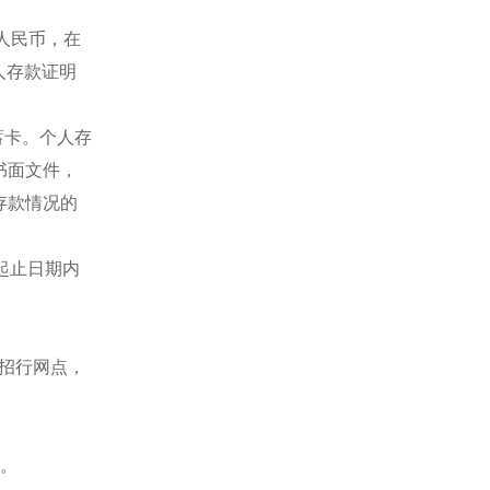
元人民币，在
人存款证明
蓄卡。个人存
书面文件，
存款情况的
起止日期内
一招行网点，
书。