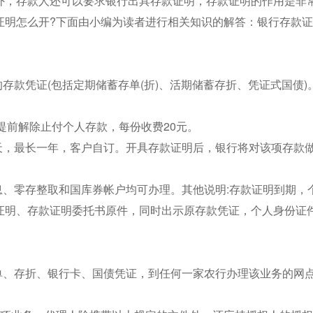
外，存款人还可以要求银行出具存款证明，存款证明的作用是非
证明怎么开?下面由小编为读者进行相关知识的解答：银行存款
存款凭证(包括定期储蓄存单(折)、活期储蓄存折、凭证式国债)
;提前解除止付个人存款，每份收费20元。
天，最长一年，客户自订。开具存款证明后，银行将对该项存款
息、零存整取和国库券帐户均可办理。其他说明:存款证明到期，
证明、存款证明委托书原件，同时出示原存款凭证，个人身份证
单、存折、银行卡、国债凭证，到任何一家农行办理该业务的网点