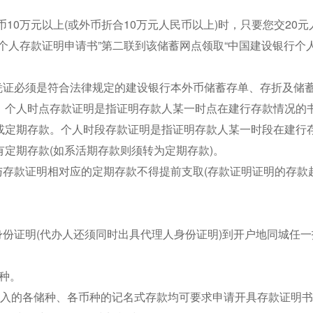
。
币10万元以上(或外币折合10万元人民币以上)时，只要您交20
个人存款证明申请书”第二联到该储蓄网点领取“中国建设银行个
凭证必须是符合法律规定的建设银行本外币储蓄存单、存折及储
：个人时点存款证明是指证明存款人某一时点在建行存款情况的
或定期存款。个人时段存款证明是指证明存款人某一时段在建行
定期存款(如系活期存款则须转为定期存款)。
与存款证明相对应的定期存款不得提前支取(存款证明证明的存款
身份证明(代办人还须同时出具代理人身份证明)到开户地同城任
多种。
存入的各储种、各币种的记名式存款均可要求申请开具存款证明