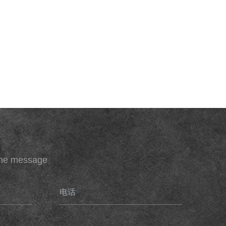
ine message
电话