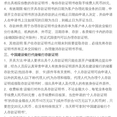
求出具相应份数的存款证明书，每份存款证明书收取手续费人民币20元。
4、有效期限:银行开具存款证明书的日期为客户办理此项业务的日期，申
请开立存款证明书所涉及的存款的止付截止日期由申请人决定，并由申请
人在申请书上注如填写的日期为当日，则截止日为开证当日。
5、存款种类:用于办理存款证明书业务的存单为客户本人在中国农业银行
分行各网点、机构的本、外币定、活期存单、存折，各类银行卡内的存款
(金穗国际借记卡除外)，凭证式国债均可以办理存款证明。
6、其他说明:客户在存款证明书止付期未到前要提取存款，必须先将存款
证明书所有正本交回银行，办理撤消存款证明书手续。
三、中国建设银行代做银行存款证明
1、开具方法:申请人要求出具个人存款证明只能在原开户储蓄网点提出申
请，经办人员应认真审查申请人有效身份证明原件及其在建设银行的储蓄
存款凭证(包括存单、折、卡)原件等有关资料。个人存款证明可由申请人
以外的其他人(以下称代理人)代为办理和领取。代理人代为办理个人存款
证明或领取存款证明书时，须出具申请人及代理人的有效身份证件原件。
2、收费标准:设银行对外出具存款证明书，不论金额大小，每笔业务收取
手续费人民币20元整，在手续费科目核算。当您申请的“个人存款证明
书”的存款金额在人民币10万元以下(或外币折合10万元以下人民币)时，只
要您交20元人民币，在没有特殊情况下，当天即可拿到“中国建设银行个
人存款证明书”。