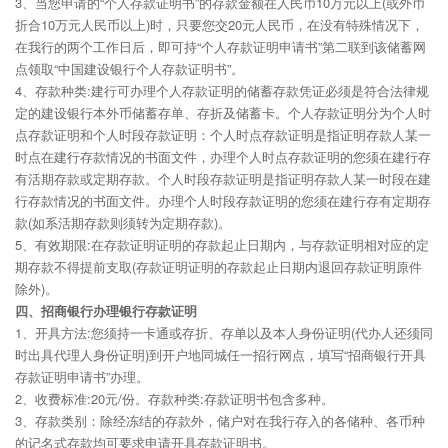
3、当您申请的“个人存款证明书”的存款金额在人民币10万元以上(或外币
折合10万元人民币以上)时，只要您交20元人民币，在没有特殊情况下，
在我行的两个工作日后，即可持“个人存款证明申请书”第二联到该储蓄网
点领取“中国建设银行个人存款证明书”。
4、存款种类:建行可办理个人存款证明的储蓄存款凭证必须是符合法律规
定的建设银行本外币储蓄存单、存折及储蓄卡。个人存款证明分为个人时
点存款证明和个人时段存款证明：个人时点存款证明是指证明存款人某一
时点在建行存款情况的书面文件，办理个人时点存款证明的您须在建行存
有活期存款或定期存款。个人时段存款证明是指证明存款人某一时段在建
行存款情况的书面文件。办理个人时段存款证明的您须在建行存有定期存
款(如系活期存款则须转为定期存款)。
5、有效期限:在存款证明证明的存款起止日期内，与存款证明相对应的定
期存款不得提前支取(存款证明证明的存款起止日期内退回存款证明原件
除外)。
四、招商银行办理银行存款证明
1、开具方法:您须持一卡通或存折、存单以及本人身份证明(代办人还须同
时出具代理人身份证明)到开户地同城任一招行网点，填写“招商银行开具
存款证明申请书”办理。
2、收费标准:20元/份。存款种类:存款证明书包含多种。
3、存款类别：除经冻结的存款外，储户对在我行存入的各储种、各币种
的记名式存款均可要求申请开具存款证明书。