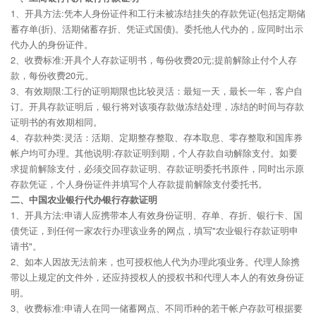
1、开具方法:凭本人身份证件和工行未被冻结挂失的存款凭证(包括定期储
蓄存单(折)、活期储蓄存折、凭证式国债)。委托他人代办的，应同时出示
代办人的身份证件。
2、收费标准:开具个人存款证明书，每份收费20元;提前解除止付个人存
款，每份收费20元。
3、有效期限:工行的证明期限也比较灵活：最短一天，最长一年，客户自
订。开具存款证明后，银行将对该项存款做冻结处理，冻结的时间与存款
证明书的有效期相同。
4、存款种类:灵活：活期、定期整存整取、存本取息、零存整取和国库券
帐户均可办理。其他说明:存款证明到期，个人存款自动解除支付。如要
求提前解除支付，必须交回存款证明、存款证明委托书原件，同时出示原
存款凭证，个人身份证件并填写个人存款提前解除支付委托书。
二、中国农业银行代办银行存款证明
1、开具方法:申请人应携带本人有效身份证明、存单、存折、银行卡、国
债凭证，到任何一家农行办理该业务的网点，填写"农业银行存款证明申
请书"。
2、如本人因故无法前来，也可授权他人代为办理此项业务。代理人除携
带以上规定的文件外，还应持授权人的授权书和代理人本人的有效身份证
明。
3、收费标准:申请人在同一储蓄网点、不同币种的若干帐户存款可根据要